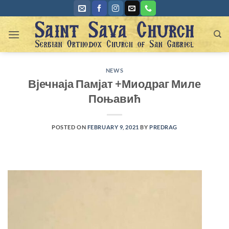
Skip
to
content
NEWS
Вјечнаја Памјат +Миодраг Миле
Поњавић
POSTED ON
FEBRUARY 9, 2021
BY
PREDRAG