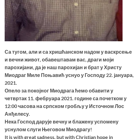
Са тугом, али и са хришћанском надом у васкрсење
и вечни живот, обавештавам вас, драги моји
парохијани, да је наш парохијан и брат у Христу
Миодраг Миле Поњавић уснуо у Господу 22. јануара,
2021.
Опело за покојног Миодрага ћемо обавити у
четвртак 11. фебруара 2021. године са почетком у
12:00 часова на српском гробљу у Источном Лос
Анђелесу.
Нека Господ дарује вечну и блажену успомену
уснулом слуги Његовом Миодрагу!
It is with great sadness, but with Christian hope in